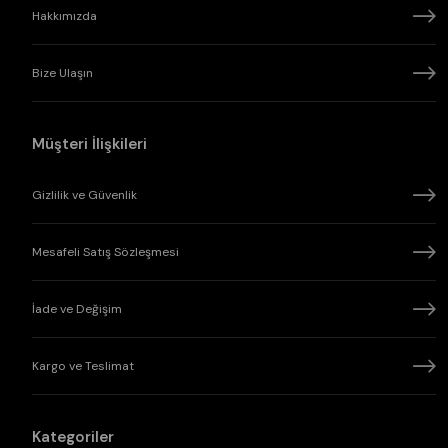
Desen
Çiçekli
Hakkımızda
Kapama
Kapamasız
Şekli
Materyal
Viskon Karışımlı
Bize Ulaşın
Yaka Tipi
Bisiklet Yaka
Renk
Beyaz
Müşteri İlişkileri
Gizlilik ve Güvenlik
Mesafeli Satış Sözleşmesi
İade ve Değişim
Kargo ve Teslimat
Kategoriler